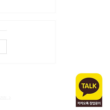
댓거리점
로가기 >