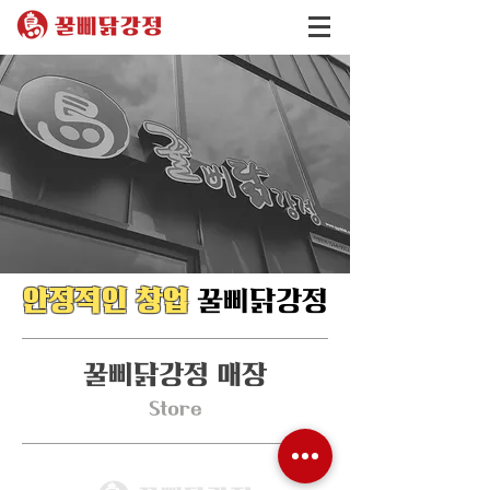
안정적인 창업
꿀삐닭강정
꿀삐닭강정 매장
Store